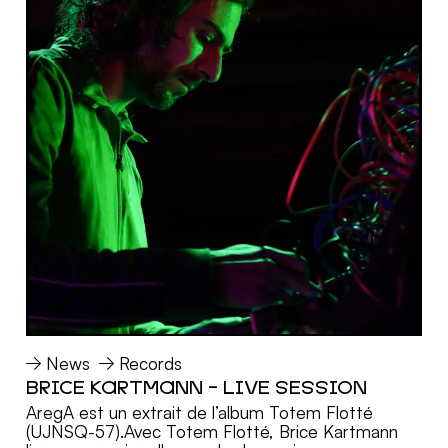
News
Records
BRICE KARTMANN - LIVE SESSION
MORE
AregA est un extrait de l’album Totem Flotté
(UJNSQ-57).Avec Totem Flotté, Brice Kartmann