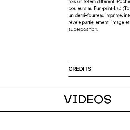
fois un totem différent. Poch
couleurs au Fun·print·Lab (To
un demi-fourreau imprimé, int
révèle partiellement l’image e
superposition.
CREDITS
VIDEOS