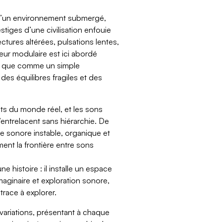
d’un environnement submergé,
tiges d’une civilisation enfouie
ectures altérées, pulsations lentes,
seur modulaire est ici abordé
ôt que comme un simple
 des équilibres fragiles et des
ts du monde réel, et les sons
’entrelacent sans hiérarchie. De
ère sonore instable, organique et
ment la frontière entre sons
e histoire : il installe un espace
maginaire et exploration sonore,
race à explorer.
 variations, présentant à chaque