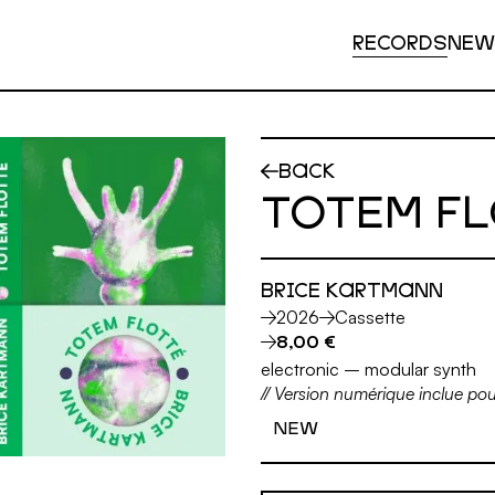
RECORDS
NEW
BACK
TOTEM F
BRICE KARTMANN
2026
Cassette
8,00 €
electronic
–
modular synth
// Version numérique inclue pou
NEW