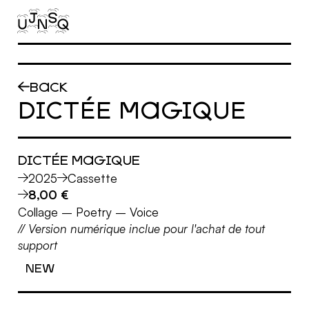
Aller au contenu principal
BACK
DICTÉE MAGIQUE
DICTÉE MAGIQUE
2025
Cassette
8,00 €
Collage
–
Poetry
–
Voice
// Version numérique inclue pour l'achat de tout
support
NEW