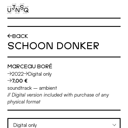
Skip to main content
BACK
SCHOON DONKER
MARCEAU BORÉ
2022
Digital only
7,00 €
soundtrack
–
ambient
// Digital version included with purchase of any
physical format