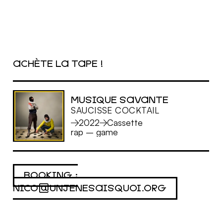
ACHÈTE LA TAPE !
MUSIQUE SAVANTE
SAUCISSE COCKTAIL
2022
Cassette
rap
–
game
MORE
BOOKING :
NICO@UNJENESAISQUOI.ORG