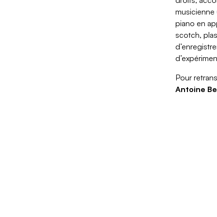
musicienne 
piano en app
scotch, pla
d’enregistr
d’expériment
Pour retrans
Antoine Be