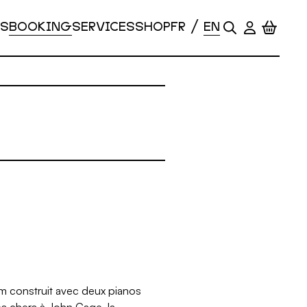
S
BOOKING
SERVICES
SHOP
m construit avec deux pianos
és chers à John Cage, la