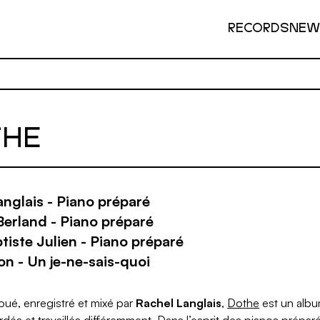
RECORDS
NEW
THE
anglais - Piano préparé
Berland - Piano préparé
iste Julien - Piano préparé
on - Un je-ne-sais-quoi
ué, enregistré et mixé par
Rachel Langlais
,
Dothe
est un albu
rdés et travaillés différemment. Dans l’esprit des pianos prépar