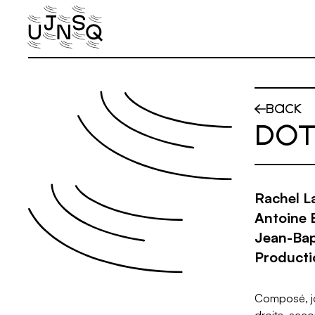
Skip to main content
BACK
DO
Rachel L
Antoine 
Jean-Bapt
Producti
Composé, jo
droits, acco