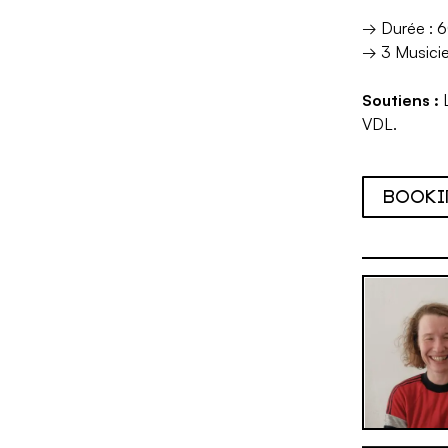
→ Durée : 
→ 3 Musicie
Soutiens :
L
VDL.
BOOKI