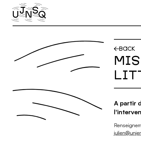
Skip to main content
BACK
MIS
LIT
A partir 
l'interve
Renseignem
julien@unje