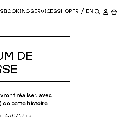
S
BOOKING
SERVICES
SHOP
UM DE
SSE
evront réaliser, avec
 de cette histoire.
61 43 02 23 ou