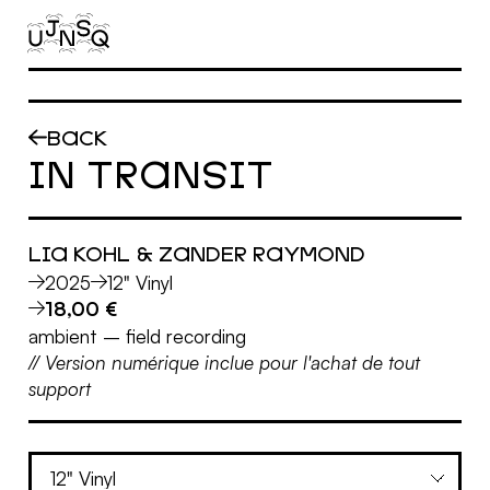
Aller au contenu principal
BACK
IN TRANSIT
LIA KOHL & ZANDER RAYMOND
2025
12" Vinyl
18,00 €
ambient
–
field recording
// Version numérique inclue pour l'achat de tout
support